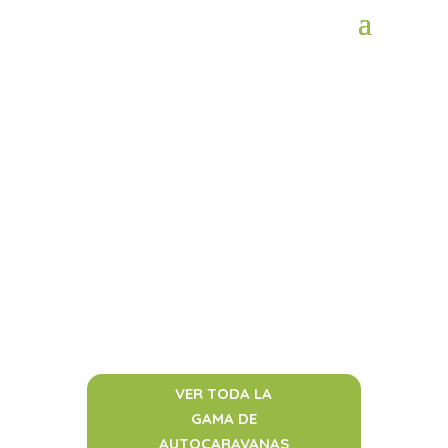
Disfruta de tu
viaje en autocaravana
LLANSOLA
VER TODA LA
GAMA DE
AUTOCARAVANAS