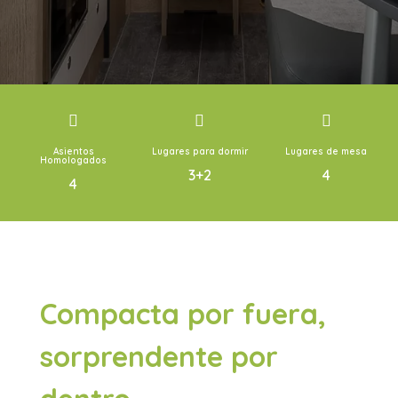



Asientos
Lugares para dormir
Lugares de mesa
Homologados
3+2
4
4
Compacta por fuera,
sorprendente por