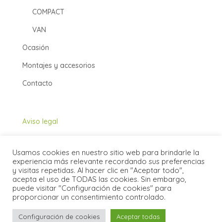
COMPACT
VAN
Ocasión
Montajes y accesorios
Contacto
Aviso legal
Política de cookies
Usamos cookies en nuestro sitio web para brindarle la
Política de privacidad
experiencia más relevante recordando sus preferencias
y visitas repetidas. Al hacer clic en "Aceptar todo",
acepta el uso de TODAS las cookies. Sin embargo,
puede visitar "Configuración de cookies" para
proporcionar un consentimiento controlado.

+34 647 777 107
Configuración de cookies
Aceptar todas