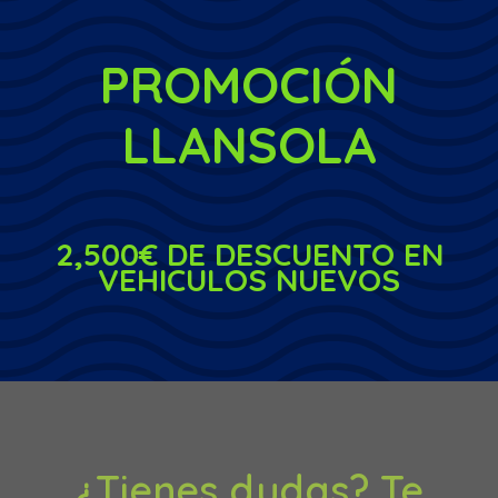
PROMOCIÓN
LLANSOLA
2,500€ DE DESCUENTO EN
VEHICULOS NUEVOS
¿Tienes dudas? Te